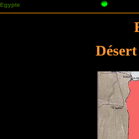
Egypte
A
Désert